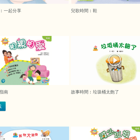
︰一起分享
兒歌時間︰鞋
指南
故事時間︰垃圾桶太飽了
載