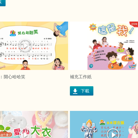
載
︰開心哈哈笑
補充工作紙
下載